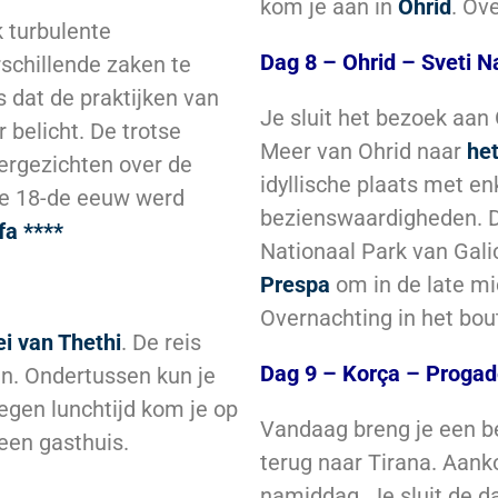
kom je aan in
Ohrid
. Ov
k turbulente
Dag 8 – Ohrid – Sveti 
rschillende zaken te
 dat de praktijken van
Je sluit het bezoek aan 
 belicht. De trotse
Meer van Ohrid naar
het
vergezichten over de
idyllische plaats met en
 de 18-de eeuw werd
bezienswaardigheden. D
fa ****
Nationaal Park van Galic
Prespa
om in de late m
Overnachting in het bou
ei van Thethi
. De reis
Dag 9 – Korça – Progad
in. Ondertussen kun je
egen lunchtijd kom je op
Vandaag breng je een 
een gasthuis.
terug naar Tirana. Aank
namiddag. Je sluit de d