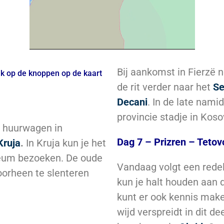
Bij aankomst in Fierzë n
k op de knoppen op de kaart
de rit verder naar het
Se
Decani
. In de late nami
provincie stadje in Kos
e huurwagen in
Dag 7 – Prizren – Tetov
Kruja
.
In Kruja kun je het
eum bezoeken. De oude
Vandaag volgt een redel
oorheen te slenteren
kun je halt houden aan
kunt er ook kennis make
wijd verspreidt in dit d