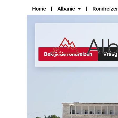
de
Home
Albanië
Rondreize
inhoud
Bekijk de rondreizen
Vraag