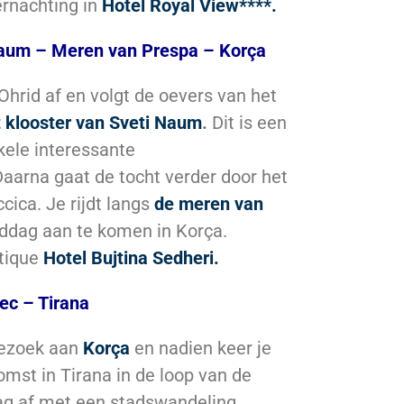
ernachting in
Hotel Royal View****.
Naum – Meren van Prespa – Korça
Ohrid af en volgt de oevers van het
 klooster van Sveti Naum
.
Dit is een
kele interessante
aarna gaat de tocht verder door het
cica. Je rijdt langs
de meren van
iddag aan te komen in Korça.
tique
Hotel Bujtina Sedheri.
ec – Tirana
bezoek aan
Korça
en nadien keer je
omst in Tirana in de loop van de
ag af met een stadswandeling.