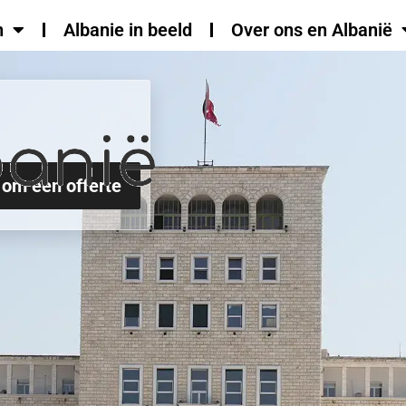
n
Albanie in beeld
Over ons en Albanië
 om een offerte