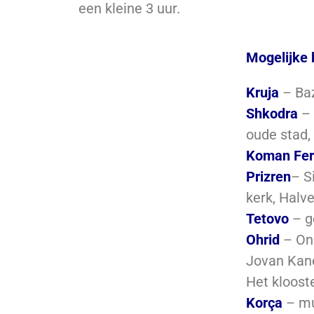
een kleine 3 uur.
Mogelijke 
Kruja
– Ba
Shkodra
– 
oude stad,
Koman Fer
Pr
izren
– S
kerk, Halv
Tetovo
– g
Ohrid
– On
Jovan Kan
Het kloost
Korça
– mu