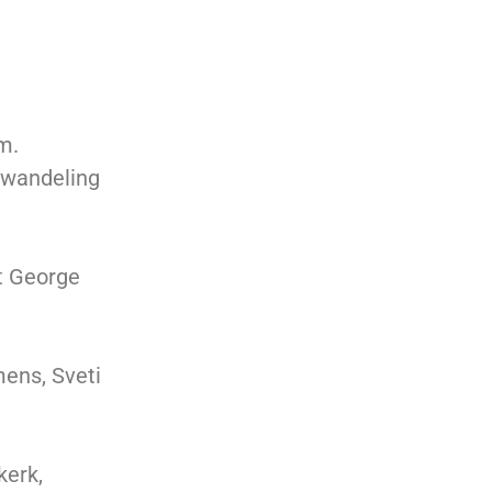
m.
 wandeling
t George
mens, Sveti
kerk,