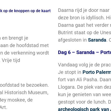
Daarna rijd je door naar
k op de knoppen op de kaart
deze bron is idyllisch. 
Daarna gaat het verder
Butrint staat op de Unes
 en brengt je
afgesloten in
Saranda
. 
k aan de hoofdstad met
Dag 6 – Saranda – Porto
an de verkenning wordt
Vrije tijd
Vandaag volg je de prach
Je stopt in
Porto Paler
fort van Ali Pasha. Daarn
hoofdstad te bezoeken.
Llogara. De piek van dez
al Historisch Museum,
kun je genieten van wee
 Bey moskee, de
gestopt voor de lunch. 
Art.
archeologisch park van