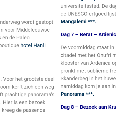
universiteitsstad. De d
de UNESCO erfgoed lijst
Mangalemi ***.
Onderweg wordt gestopt
um voor Middeleeuwse
Dag 7 – Berat – Ardenic
s en de Paleo
 boutique
hotel Hani I
De voormiddag staat in 
citadel met het Onufri 
klooster van Ardenica 
pronkt met sublieme fre
Skanderbeg in het huweli
t. Voor het grootste deel
namiddag kom je aan i
troom kerft zich een weg
Panorama ***.
eft prachtige panorama’s
. Hier is een bezoek
Dag 8 – Bezoek aan Kru
it kreeg de passende