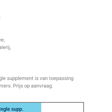
i
e,
erij,
gle supplement is van toepassing
ers. Prijs op aanvraag.
ingle supp.