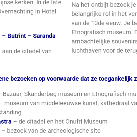
jnse kerken. In de late
Na het ontbijt bezoek j
Overnachting in Hotel
belangrijke rol in het v
van de 13de eeuw. Je b
Etnografisch museum. D
 – Butrint – Saranda
ambachtelijke souvenirs 
luchthaven voor de teru
 aan de citadel van
ene bezoeken op voorwaarde dat ze toegankelijk zi
– Bazaar, Skanderbeg museum en Etnografisch m
– museum van middeleeuwse kunst, kathedraal va
tanding
astra
– de citadel en het Onufri Museum
– bezoek van de archeologische site