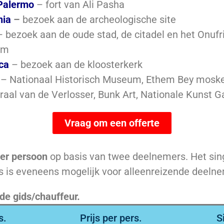
Palermo
– fort van Ali Pasha
nia
–
bezoek aan de archeologische site
 bezoek aan de oude stad, de citadel en het Onufr
um
ca
– bezoek aan de kloosterkerk
– Nationaal Historisch Museum, Ethem Bey moske
raal van de Verlosser, Bunk Art, Nationale Kunst Gal
Vraag om een offerte
er persoon
op basis van twee deelnemers. Het sin
 is eveneens mogelijk voor alleenreizende deelnem
de gids/chauffeur.
s.
Prijs per pers.
S