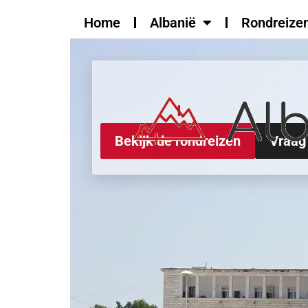
de
Home
Albanië
Rondreize
inhoud
Bekijk de rondreizen
Vraag