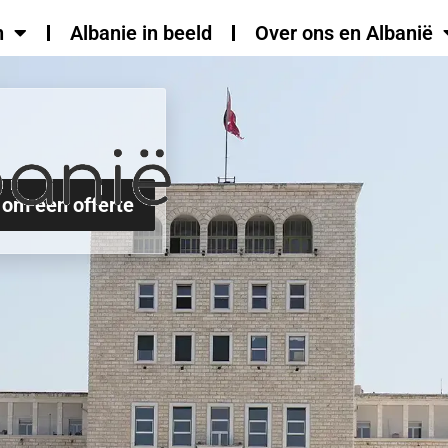
n
Albanie in beeld
Over ons en Albanië
 om een offerte