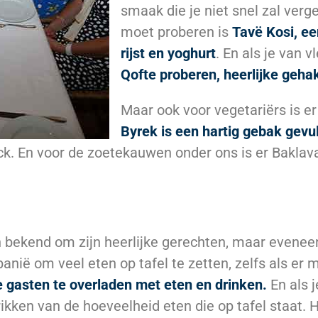
smaak die je niet snel zal verg
moet proberen is
Tavë Kosi, ee
rijst en yoghurt
. En als je van 
Qofte proberen, heerlijke geha
Maar ook voor vegetariërs is e
Byrek is een hartig gebak gevul
ck. En voor de zoetekauwen onder ons is er Baklava
n bekend om zijn heerlijke gerechten, maar evenee
Albanië om veel eten op tafel te zetten, zelfs als er
e gasten te overladen met eten en drinken.
En als j
ikken van de hoeveelheid eten die op tafel staat. H