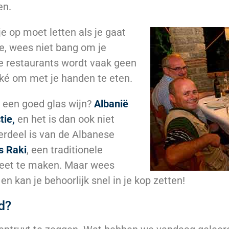
en.
e op moet letten als je gaat
te, wees niet bang om je
e restaurants wordt vaak geen
ké om met je handen te eten.
 een goed glas wijn?
Albanië
tie,
en het is dan ook niet
erdeel is van de Albanese
s Raki
, een traditionele
leet te maken. Maar wees
n kan je behoorlijk snel in je kop zetten!
d?