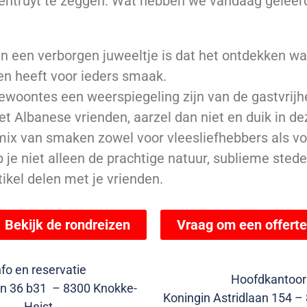
ntruyt te zeggen. Wat hebben we vandaag geleer
 een verborgen juweeltje is dat het ontdekken waa
en heeft voor ieders smaak.
woontes een weerspiegeling zijn van de gastvrijhei
et Albanese vrienden, aarzel dan niet en duik in dez
 mix van smaken zowel voor vleesliefhebbers als vo
eb je niet alleen de prachtige natuur, sublieme sted
rtikel delen met je vrienden.
Bekijk de rondreizen
Vraag om een offerte
nfo en reservatie
Hoofdkantoor
n 36 b31 – 8300 Knokke-
Koningin Astridlaan 154 –
Heist