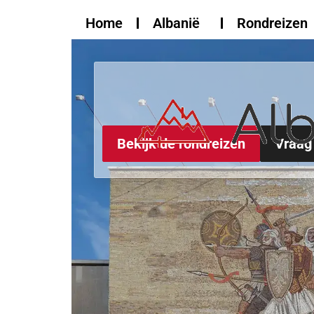
de
Home
Albanië
Rondreizen
inhoud
Bekijk de rondreizen
Vraag